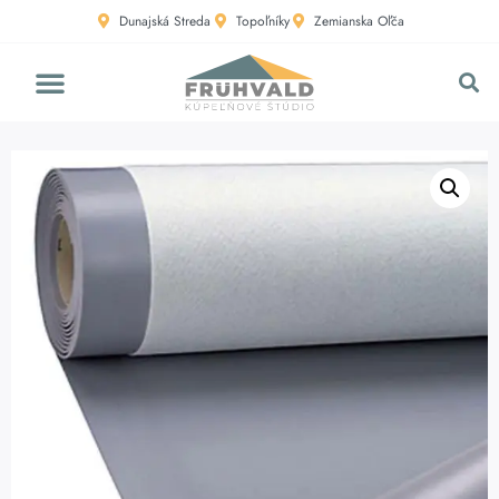
Dunajská Streda
Topoľníky
Zemianska Oľča
HLAVNÁ STRÁNKA
3D VIZUALIZÁCIE