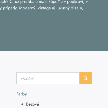
roch? Či už prerábate malú kúpeľňu v podkroví, v
y prípady. Moderný, vintage aj luxusný dizajn,
Farby
Béžová