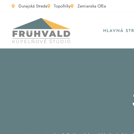
Dunajská Streda
Topoľníky
Zemianska Oľča
HLAVNÁ ST