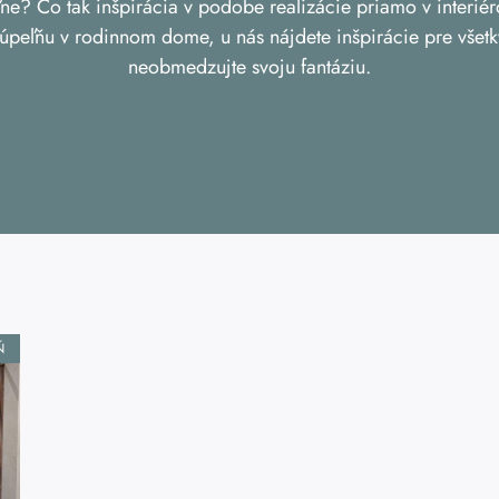
ne? Čo tak inšpirácia v podobe realizácie priamo v interié
úpeľňu v rodinnom dome, u nás nájdete inšpirácie pre všetk
neobmedzujte svoju fantáziu.
Ň