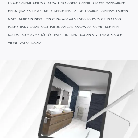
LADCE
CERESIT
CERRAD
DURAVIT
FIORANESE
GEBERIT
GROHE
HANSGROHE
HELUZ
JIKA
KALDEWEI
KLUDI
KNAUF INSULATION
LAFARGE
LAMINAM
LAUFEN
MAPEI
MUREXIN
NEW TRENDY
NOWA GALA
PANARIA
PARADYZ
POLYSAN
PORFIX
RAKO
RAVAK
SAGITTARIUS
SALGAR
SANSWISS
SAPHO
SCHIEDEL
SOUDAL
SUPERGRES
SÜTTŐI TRAVERTIN
TRES
TUSCANIA
VILLEROY & BOCH
YTONG
ZALAKERÁMIA