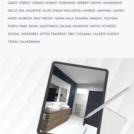
LADCE
CERESIT
CERRAD
DURAVIT
FIORANESE
GEBERIT
GROHE
HANSGROHE
HELUZ
JIKA
KALDEWEI
KLUDI
KNAUF INSULATION
LAFARGE
LAMINAM
LAUFEN
MAPEI
MUREXIN
NEW TRENDY
NOWA GALA
PANARIA
PARADYZ
POLYSAN
PORFIX
RAKO
RAVAK
SAGITTARIUS
SALGAR
SANSWISS
SAPHO
SCHIEDEL
SOUDAL
SUPERGRES
SÜTTŐI TRAVERTIN
TRES
TUSCANIA
VILLEROY & BOCH
YTONG
ZALAKERÁMIA